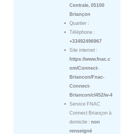
Centrale, 05100
Briançon
Quartier :
Téléphone :
+33492496967
Site internet :
https://www.fnac.c
om/Connect-
Briancon/Fnac-
Connect-
Briancon/cl452/w-4
Service FNAC
Connect Briançon à
domicile :
non
renseigné