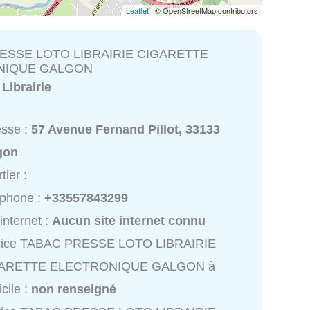
Leaflet
| © OpenStreetMap contributors
ESSE LOTO LIBRAIRIE CIGARETTE
NIQUE GALGON
:
Librairie
esse :
57 Avenue Fernand Pillot, 33133
gon
tier :
éphone :
+33557843299
 internet :
Aucun site internet connu
vice TABAC PRESSE LOTO LIBRAIRIE
ARETTE ELECTRONIQUE GALGON à
cile :
non renseigné