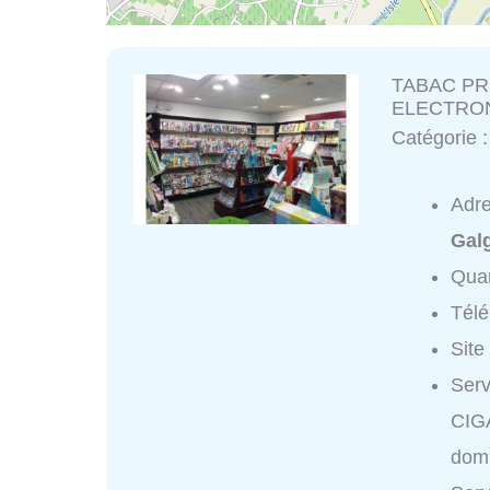
TABAC PR
ELECTRO
Catégorie 
Adr
Gal
Quar
Tél
Site
Ser
CIG
domi