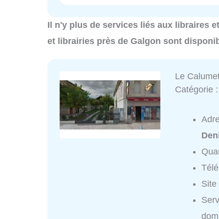
Il n'y plus de services liés aux libraires e
et librairies près de Galgon sont disponi
Le Calumet
Catégorie 
Adr
Deni
Quar
Tél
Site
Serv
domi