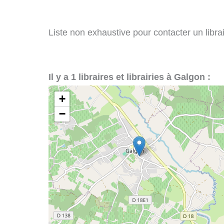
Liste non exhaustive pour contacter un librai
Il y a 1 libraires et librairies à Galgon :
+
−