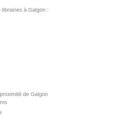
librairies à Galgon :
 à proximité de Galgon
kms
s