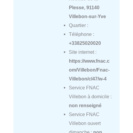
Plesse, 91140
Villebon-sur-Yve
Quartier :
Téléphone :
+33825020020
Site internet :
https://www.fnac.c
om/Villebon/Fnac-
Villebon/cl47/w-4
Service FNAC
Villebon à domicile :
non renseigné
Service FNAC
Villebon ouvert
dimanche :
non