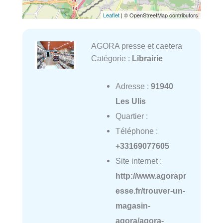
Leaflet
| © OpenStreetMap contributors
AGORA presse et caetera
Catégorie :
Librairie
Adresse :
91940
Les Ulis
Quartier :
Téléphone :
+33169077605
Site internet :
http://www.agorapr
esse.fr/trouver-un-
magasin-
agora/agora-