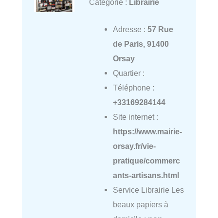
Catégorie :
Librairie
Adresse :
57 Rue
de Paris, 91400
Orsay
Quartier :
Téléphone :
+33169284144
Site internet :
https://www.mairie-
orsay.fr/vie-
pratique/commerc
ants-artisans.html
Service Librairie Les
beaux papiers à