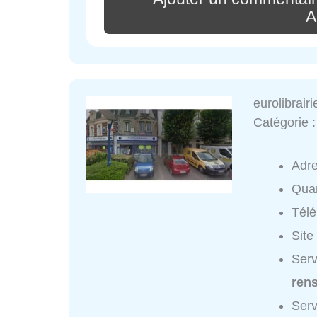
A
eurolibrair
Catégorie 
Adr
Quar
Tél
Site
Serv
ren
Serv