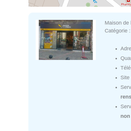
Maison de 
Catégorie 
Adr
Quar
Tél
Site
Serv
ren
Serv
non