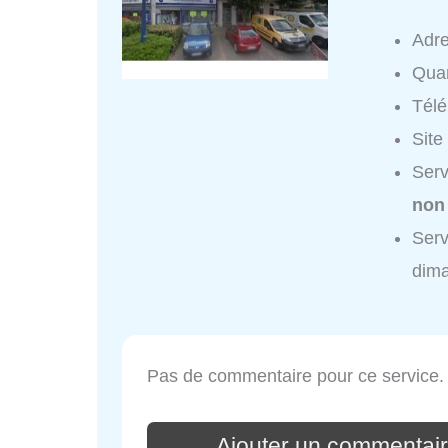
Adr
Quar
Tél
Site
Serv
non
Serv
dim
Pas de commentaire pour ce service.
Ajouter un commentaire