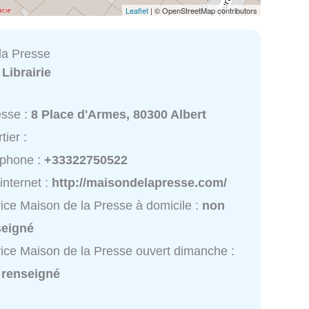
Leaflet
| © OpenStreetMap contributors
la Presse
:
Librairie
esse :
8 Place d'Armes, 80300 Albert
tier :
éphone :
+33322750522
 internet :
http://maisondelapresse.com/
ice Maison de la Presse à domicile :
non
seigné
ice Maison de la Presse ouvert dimanche :
 renseigné