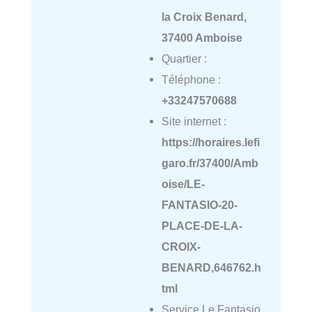
la Croix Benard,
37400 Amboise
Quartier :
Téléphone :
+33247570688
Site internet :
https://horaires.lefi
garo.fr/37400/Amb
oise/LE-
FANTASIO-20-
PLACE-DE-LA-
CROIX-
BENARD,646762.h
tml
Service Le Fantasio