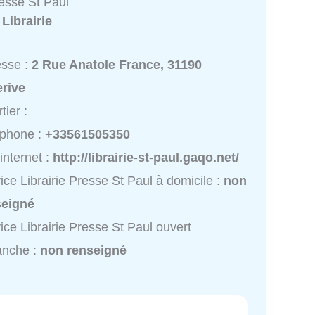
resse St Paul
:
Librairie
esse :
2 Rue Anatole France, 31190
erive
tier :
éphone :
+33561505350
 internet :
http://librairie-st-paul.gaqo.net/
ice Librairie Presse St Paul à domicile :
non
seigné
ice Librairie Presse St Paul ouvert
anche :
non renseigné