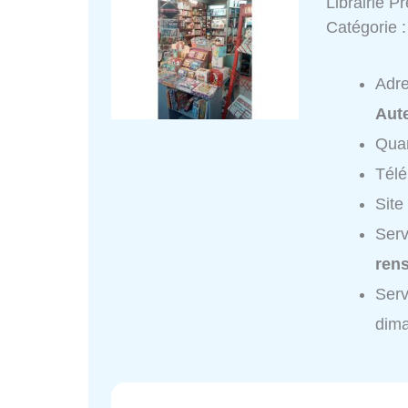
Librairie P
Catégorie 
Adr
Aut
Quar
Tél
Site
Serv
ren
Serv
dim