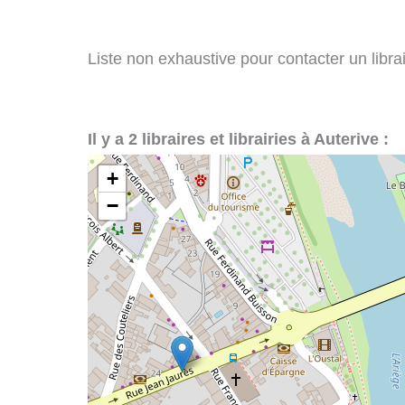
Liste non exhaustive pour contacter un librair
Il y a 2 libraires et librairies à Auterive :
+
−