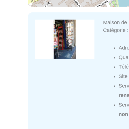
Maison de 
Catégorie 
Adr
Quar
Tél
Site
Serv
ren
Serv
non