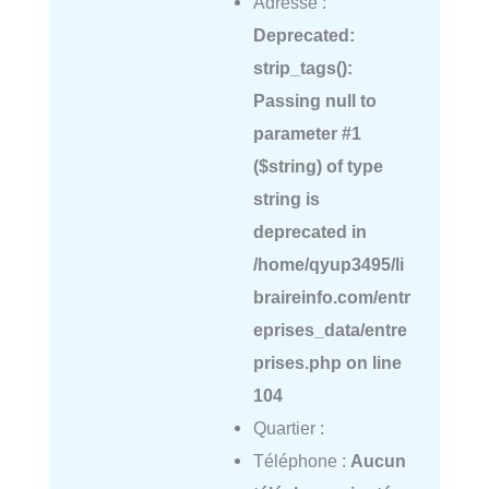
Adresse :
Deprecated
:
strip_tags():
Passing null to
parameter #1
($string) of type
string is
deprecated in
/home/qyup3495/li
braireinfo.com/entr
eprises_data/entre
prises.php
on line
104
Quartier :
Téléphone :
Aucun