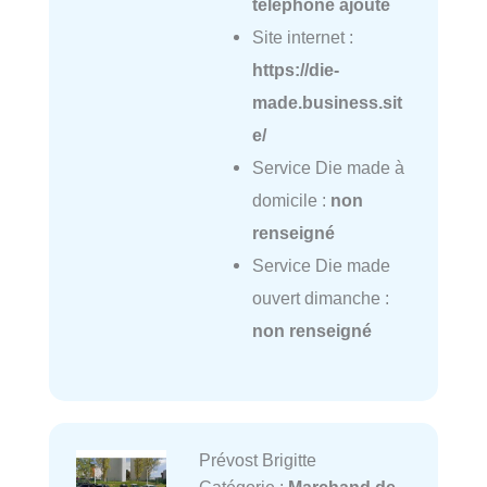
téléphone ajouté
Site internet :
https://die-
made.business.sit
e/
Service Die made à
domicile :
non
renseigné
Service Die made
ouvert dimanche :
non renseigné
Prévost Brigitte
Catégorie :
Marchand de