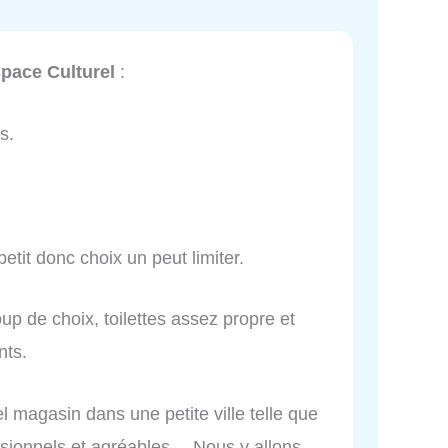
space Culturel
:
s.
etit donc choix un peut limiter.
 de choix, toilettes assez propre et
nts.
l magasin dans une petite ville telle que
sionnels et agréables… Nous y allons