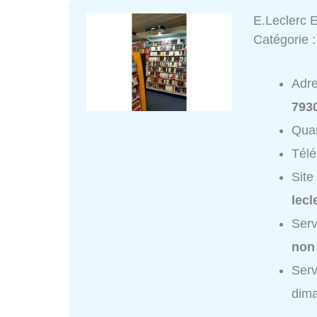
E.Leclerc 
Catégorie 
Adr
793
Quar
Tél
Site
lecl
Serv
non
Serv
dim