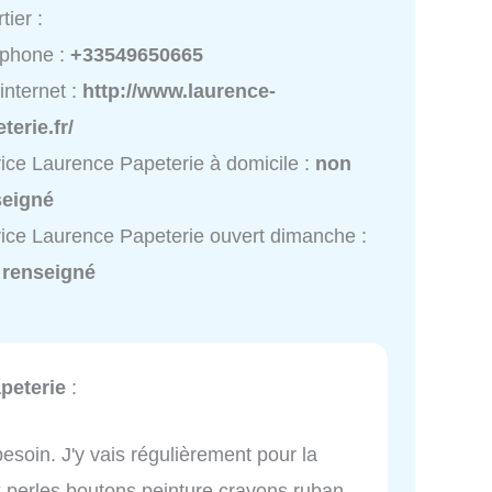
tier :
éphone :
+33549650665
 internet :
http://www.laurence-
terie.fr/
ice Laurence Papeterie à domicile :
non
seigné
ice Laurence Papeterie ouvert dimanche :
 renseigné
peterie
:
esoin. J'y vais régulièrement pour la
ux perles boutons peinture crayons ruban