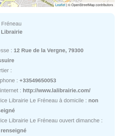
Leaflet
| © OpenStreetMap contributors
e Fréneau
:
Librairie
esse :
12 Rue de la Vergne, 79300
ssuire
tier :
éphone :
+33549650053
 internet :
http://www.lalibrairie.com/
ice Librairie Le Fréneau à domicile :
non
seigné
ice Librairie Le Fréneau ouvert dimanche :
 renseigné