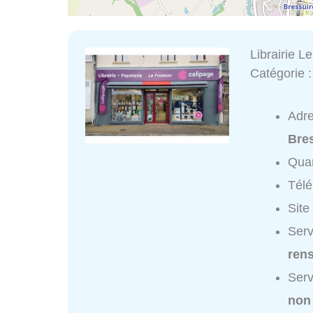
Librairie L
Catégorie 
Adr
Bre
Quar
Tél
Site
Serv
ren
Serv
non