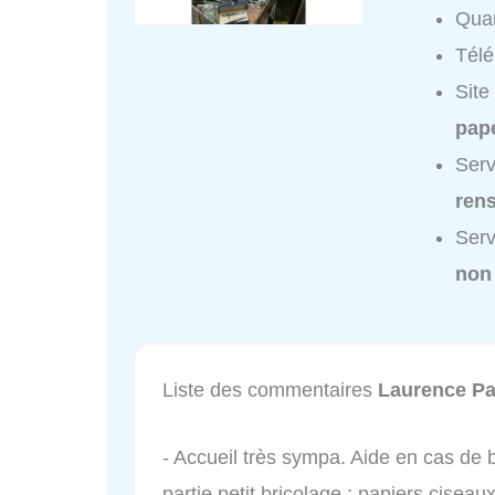
Quar
Tél
Site
pape
Serv
ren
Serv
non
Liste des commentaires
Laurence Pa
- Accueil très sympa. Aide en cas de b
partie petit bricolage : papiers cisea