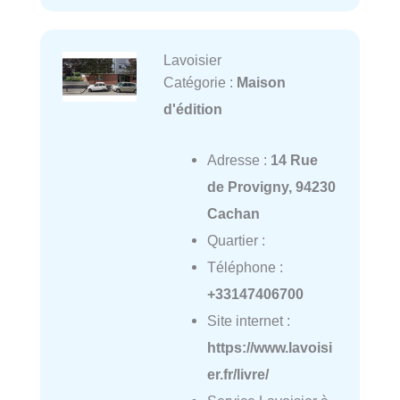
Lavoisier
Catégorie :
Maison
d'édition
Adresse :
14 Rue
de Provigny, 94230
Cachan
Quartier :
Téléphone :
+33147406700
Site internet :
https://www.lavoisi
er.fr/livre/