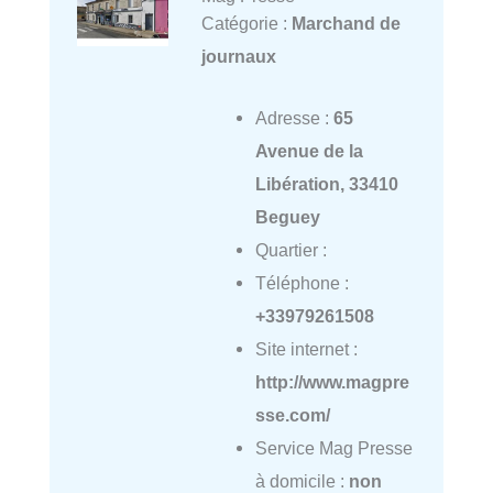
Catégorie :
Marchand de
journaux
Adresse :
65
Avenue de la
Libération, 33410
Beguey
Quartier :
Téléphone :
+33979261508
Site internet :
http://www.magpre
sse.com/
Service Mag Presse
à domicile :
non