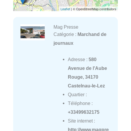
Leaflet
| © OpenStreetMap contributors
Mag Presse
Catégorie :
Marchand de
journaux
Adresse :
580
Avenue de l'Aube
Rouge, 34170
Castelnau-le-Lez
Quartier :
Téléphone :
+33499632175
Site internet :
http://www.magpre