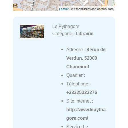
Leaflet
| © OpenStreetMap contributors
Le Pythagore
Catégorie :
Librairie
Adresse :
8 Rue de
Verdun, 52000
Chaumont
Quartier :
Téléphone :
+33325323276
Site internet :
http://www.lepytha
gore.com/
Service Le