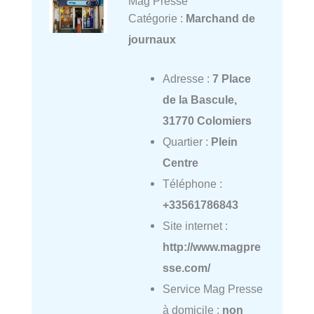
Mag Presse
Catégorie :
Marchand de
journaux
Adresse :
7 Place
de la Bascule,
31770 Colomiers
Quartier :
Plein
Centre
Téléphone :
+33561786843
Site internet :
http://www.magpre
sse.com/
Service Mag Presse
à domicile :
non