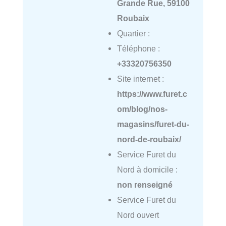
Grande Rue, 59100
Roubaix
Quartier :
Téléphone :
+33320756350
Site internet :
https://www.furet.c
om/blog/nos-
magasins/furet-du-
nord-de-roubaix/
Service Furet du
Nord à domicile :
non renseigné
Service Furet du
Nord ouvert