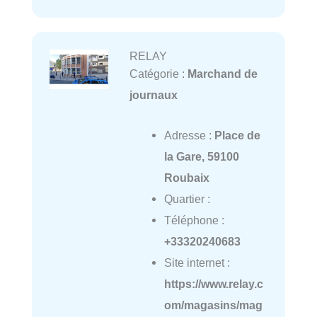
RELAY
Catégorie :
Marchand de
journaux
Adresse :
Place de
la Gare, 59100
Roubaix
Quartier :
Téléphone :
+33320240683
Site internet :
https://www.relay.c
om/magasins/mag