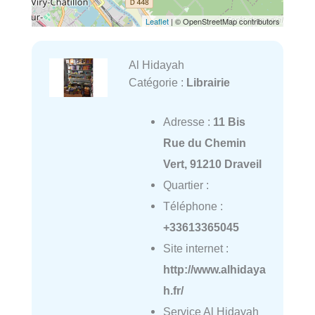
Leaflet
| © OpenStreetMap contributors
Al Hidayah
Catégorie :
Librairie
Adresse :
11 Bis
Rue du Chemin
Vert, 91210 Draveil
Quartier :
Téléphone :
+33613365045
Site internet :
http://www.alhidaya
h.fr/
Service Al Hidayah