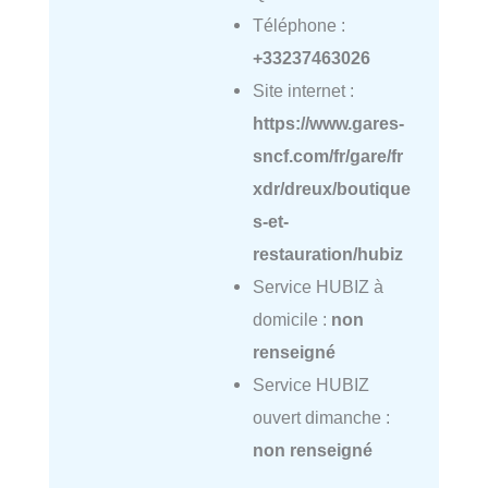
Téléphone :
+33237463026
Site internet :
https://www.gares-
sncf.com/fr/gare/fr
xdr/dreux/boutique
s-et-
restauration/hubiz
Service HUBIZ à
domicile :
non
renseigné
Service HUBIZ
ouvert dimanche :
non renseigné