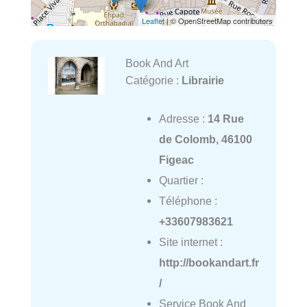
Leaflet
| © OpenStreetMap contributors
Book And Art
Catégorie :
Librairie
Adresse :
14 Rue
de Colomb, 46100
Figeac
Quartier :
Téléphone :
+33607983621
Site internet :
http://bookandart.fr
/
Service Book And