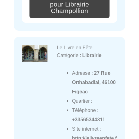
pour Librairie
Champollion
Le Livre en Fête
Catégorie :
Librairie
Adresse :
27 Rue
Orthabadial, 46100
Figeac
Quartier :
Téléphone :
+33565344311
Site internet :
http://lelivreenfete.f