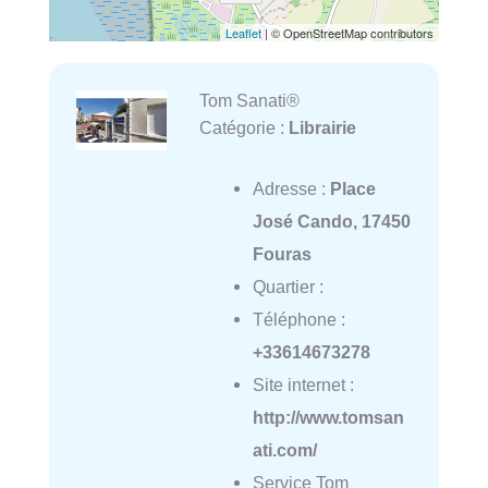
Leaflet
| © OpenStreetMap contributors
Tom Sanati®
Catégorie :
Librairie
Adresse :
Place
José Cando, 17450
Fouras
Quartier :
Téléphone :
+33614673278
Site internet :
http://www.tomsan
ati.com/
Service Tom