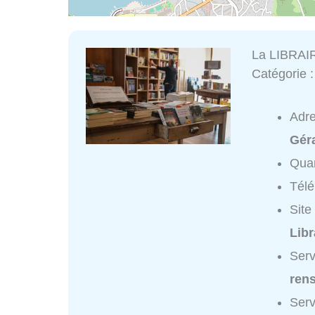
La LIBRAI
Catégorie 
Adr
Gér
Quar
Tél
Site
Lib
Serv
ren
Serv