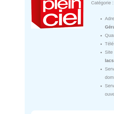
Catégorie 
Adr
Gér
Quar
Tél
Site
lacs
Ser
domi
Ser
ouve