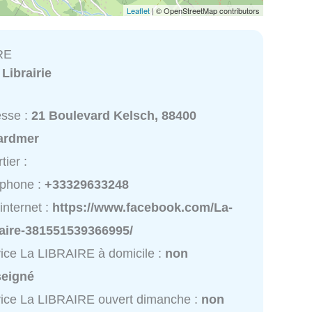
Leaflet
| © OpenStreetMap contributors
RE
:
Librairie
esse :
21 Boulevard Kelsch, 88400
ardmer
tier :
éphone :
+33329633248
 internet :
https://www.facebook.com/La-
raire-381551539366995/
ice La LIBRAIRE à domicile :
non
seigné
ice La LIBRAIRE ouvert dimanche :
non