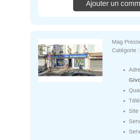
Ajouter un comm
Mag Press
Catégorie 
Adr
Giv
Quar
Tél
Site
Serv
Serv