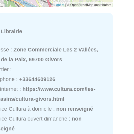
Leaflet
| © OpenStreetMap contributors
:
Librairie
esse :
Zone Commerciale Les 2 Vallées,
de la Paix, 69700 Givors
tier :
éphone :
+33644609126
 internet :
https://www.cultura.com/les-
asins/cultura-givors.html
ice Cultura à domicile :
non renseigné
ice Cultura ouvert dimanche :
non
seigné