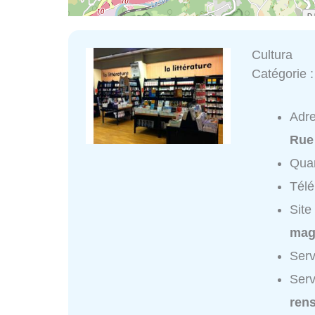
Cultura
Catégorie 
Adr
Rue 
Quar
Tél
Site
mag
Serv
Serv
ren