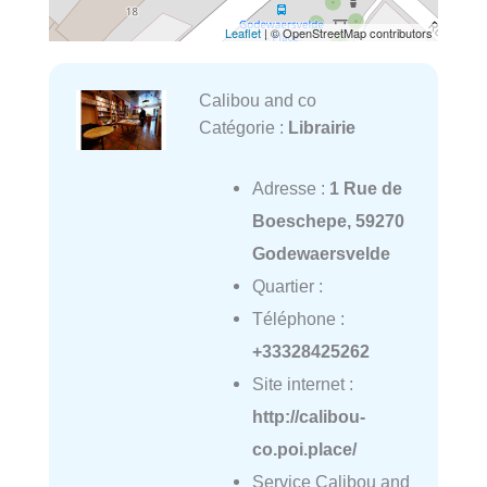
Leaflet
| © OpenStreetMap contributors
Calibou and co
Catégorie :
Librairie
Adresse :
1 Rue de
Boeschepe, 59270
Godewaersvelde
Quartier :
Téléphone :
+33328425262
Site internet :
http://calibou-
co.poi.place/
Service Calibou and