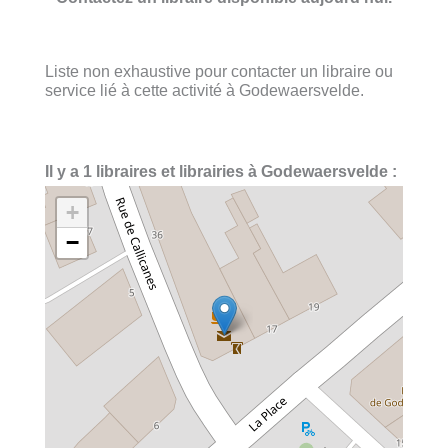
Liste non exhaustive pour contacter un libraire ou
service lié à cette activité à Godewaersvelde.
Il y a 1 libraires et librairies à Godewaersvelde :
+
−