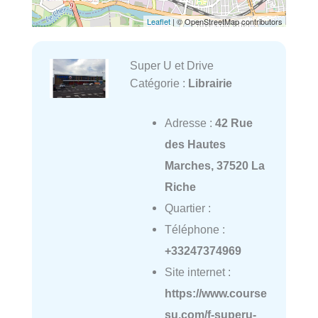
Leaflet
| © OpenStreetMap contributors
Super U et Drive
Catégorie :
Librairie
Adresse :
42 Rue
des Hautes
Marches, 37520 La
Riche
Quartier :
Téléphone :
+33247374969
Site internet :
https://www.course
su.com/f-superu-