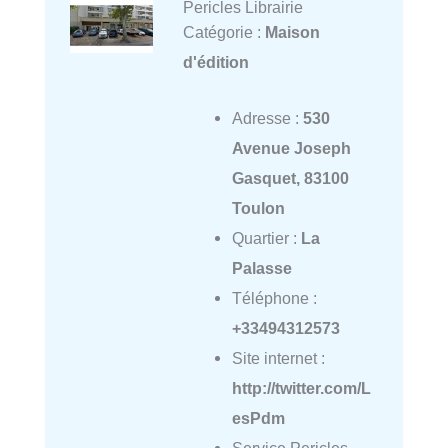
Pericles Librairie
Catégorie :
Maison
d'édition
Adresse :
530
Avenue Joseph
Gasquet, 83100
Toulon
Quartier :
La
Palasse
Téléphone :
+33494312573
Site internet :
http://twitter.com/L
esPdm