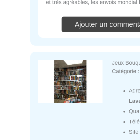
et très agréables, les envois mondial 
Ajouter un comment
Jeux Bouq
Catégorie 
Adr
Lav
Quar
Tél
Site