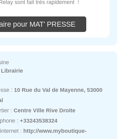
Relay sont fait très rapidement !
aire pour MAT' PRESSE
uine
:
Librairie
esse :
10 Rue du Val de Mayenne, 53000
al
tier :
Centre Ville Rive Droite
éphone :
+33243538324
 internet :
http://www.myboutique-