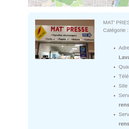
MAT' PRE
Catégorie 
Adr
Lav
Quar
Tél
Site
Serv
ren
Ser
ren