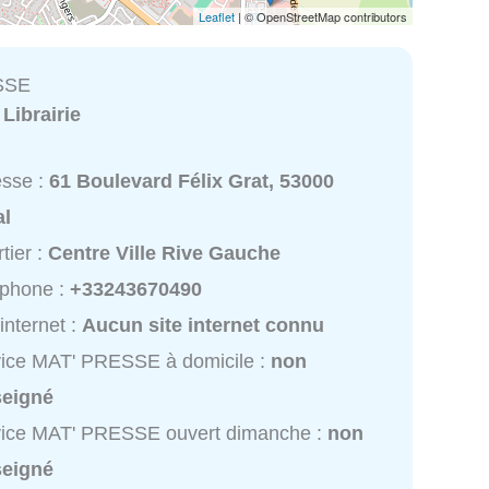
Leaflet
| © OpenStreetMap contributors
SSE
:
Librairie
esse :
61 Boulevard Félix Grat, 53000
al
tier :
Centre Ville Rive Gauche
éphone :
+33243670490
 internet :
Aucun site internet connu
ice MAT' PRESSE à domicile :
non
seigné
vice MAT' PRESSE ouvert dimanche :
non
seigné