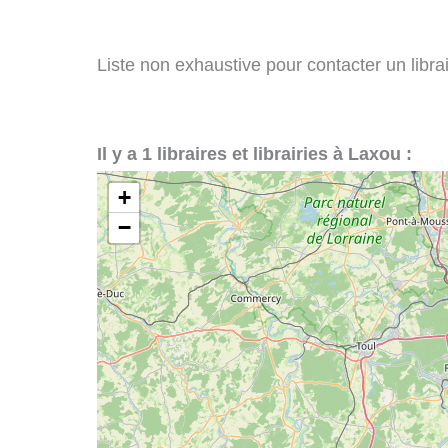
Liste non exhaustive pour contacter un librai
Il y a 1 libraires et librairies à Laxou :
+
−