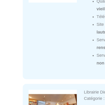
Quar
viei
Tél
Site
laut
Serv
ren
Serv
non
Librairie Di
Catégorie 