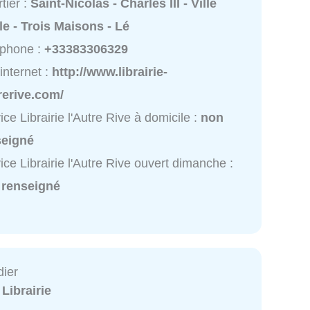
tier :
Saint-Nicolas - Charles III - Ville
lle - Trois Maisons - Lé
éphone :
+33383306329
 internet :
http://www.librairie-
rerive.com/
ice Librairie l'Autre Rive à domicile :
non
seigné
ice Librairie l'Autre Rive ouvert dimanche :
 renseigné
dier
:
Librairie