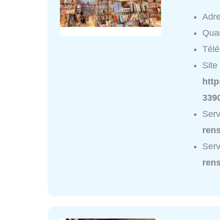
Adr
Quar
Tél
Site 
http
339
Serv
ren
Serv
ren