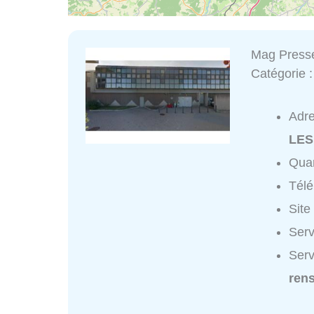
Mag Press
Catégorie 
Adr
LES
Quar
Tél
Site
Serv
Serv
ren