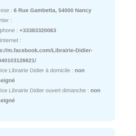
esse :
6 Rue Gambetta, 54000 Nancy
tier :
éphone :
+33383320063
internet :
s://m.facebook.com/Librairie-Didier-
040103126621/
ice Librairie Didier à domicile :
non
seigné
ice Librairie Didier ouvert dimanche :
non
seigné