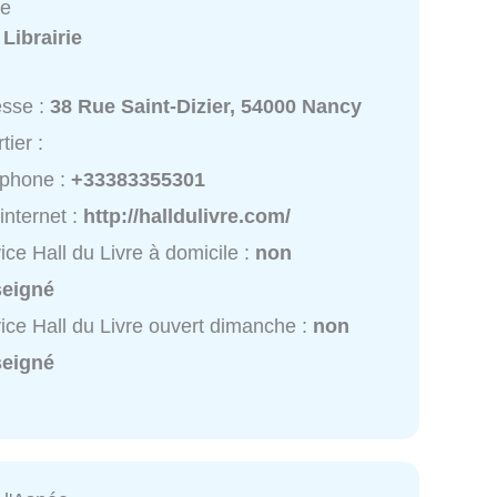
re
:
Librairie
esse :
38 Rue Saint-Dizier, 54000 Nancy
tier :
éphone :
+33383355301
 internet :
http://halldulivre.com/
ice Hall du Livre à domicile :
non
seigné
ice Hall du Livre ouvert dimanche :
non
seigné