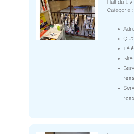
Hall du Liv
Catégorie 
Adr
Quar
Tél
Site
Serv
ren
Serv
ren