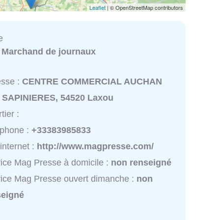
Leaflet
| © OpenStreetMap contributors
e
:
Marchand de journaux
esse :
CENTRE COMMERCIAL AUCHAN
 SAPINIERES, 54520 Laxou
tier :
éphone :
+33383985833
 internet :
http://www.magpresse.com/
ice Mag Presse à domicile :
non renseigné
ice Mag Presse ouvert dimanche :
non
seigné