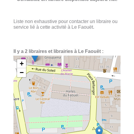
Liste non exhaustive pour contacter un libraire ou
service lié à cette activité à Le Faouët.
Il y a 2 libraires et librairies à Le Faouët :
+
−