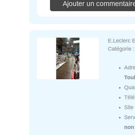
Ajouter un commentair
E.Leclerc 
Catégorie 
Adr
Tou
Quar
Tél
Site
Serv
non