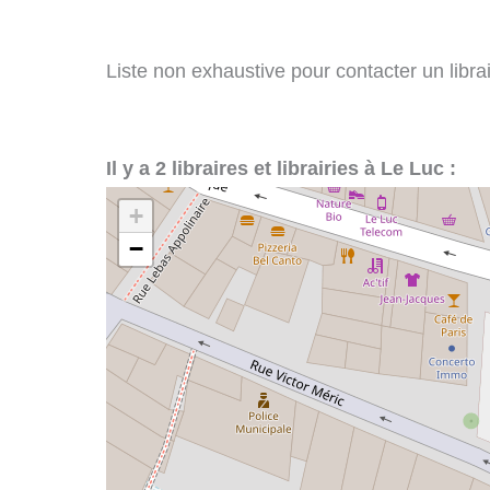
Liste non exhaustive pour contacter un librair
Il y a 2 libraires et librairies à Le Luc :
+
−