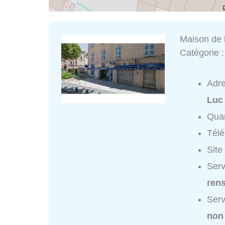
Maison de 
Catégorie 
Adr
Luc
Quar
Tél
Site
Serv
ren
Serv
non