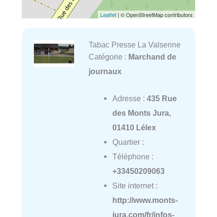
Leaflet
| © OpenStreetMap contributors
Tabac Presse La Valserine
Catégorie :
Marchand de
journaux
Adresse :
435 Rue
des Monts Jura,
01410 Lélex
Quartier :
Téléphone :
+33450209063
Site internet :
http://www.monts-
jura.com/fr/infos-