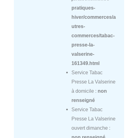
pratiques-
hiver/commerces/a
utres-
commerces/tabac-
presse-la-
valserine-
161349.html
Service Tabac
Presse La Valserine
à domicile :
non
renseigné
Service Tabac
Presse La Valserine
ouvert dimanche :
non renseigné