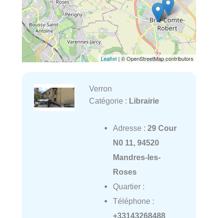
Leaflet
| © OpenStreetMap contributors
Verron
Catégorie :
Librairie
Adresse :
29 Cour
N0 11, 94520
Mandres-les-
Roses
Quartier :
Téléphone :
+33143268488