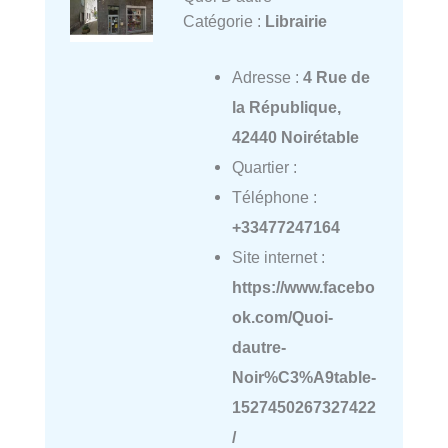
Catégorie :
Librairie
Adresse :
4 Rue de
la République,
42440 Noirétable
Quartier :
Téléphone :
+33477247164
Site internet :
https://www.facebo
ok.com/Quoi-
dautre-
Noir%C3%A9table-
1527450267327422
/