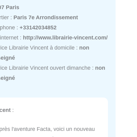
07 Paris
tier :
Paris 7e Arrondissement
éphone :
+33142034852
 internet :
http://www.librairie-vincent.com/
ice Librairie Vincent à domicile :
non
seigné
ice Librairie Vincent ouvert dimanche :
non
seigné
ncent
:
Après l'aventure Facta, voici un nouveau