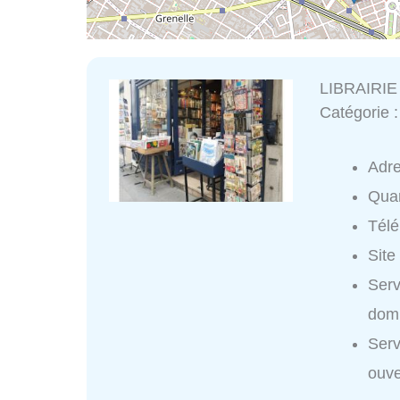
LIBRAIRIE
Catégorie 
Adr
Quar
Tél
Site
Ser
domi
Ser
ouve