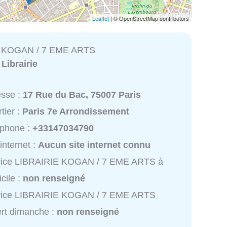
Leaflet
| © OpenStreetMap contributors
 KOGAN / 7 EME ARTS
:
Librairie
esse :
17 Rue du Bac, 75007 Paris
tier :
Paris 7e Arrondissement
éphone :
+33147034790
 internet :
Aucun site internet connu
vice LIBRAIRIE KOGAN / 7 EME ARTS à
cile :
non renseigné
vice LIBRAIRIE KOGAN / 7 EME ARTS
rt dimanche :
non renseigné