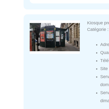
Kiosque pr
Catégorie 
Adr
Quar
Tél
Site
Serv
domi
Serv
dim