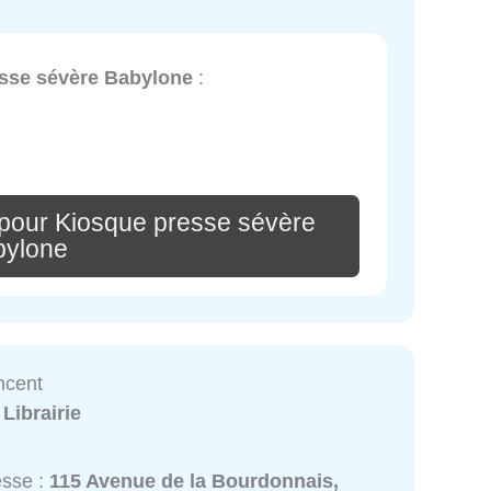
sse sévère Babylone
:
pour Kiosque presse sévère
bylone
incent
:
Librairie
esse :
115 Avenue de la Bourdonnais,