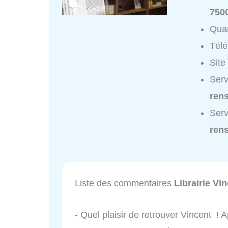
750
Quar
Tél
Site
Serv
ren
Serv
ren
Liste des commentaires
Librairie Vi
- Quel plaisir de retrouver Vincent ! 