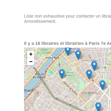
Liste non exhaustive pour contacter un librair
Arrondissement.
Il y a 18 libraires et librairies à Paris 7e
+
−