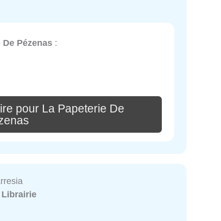
e De Pézenas
:
ire pour La Papeterie De
zenas
arresia
:
Librairie