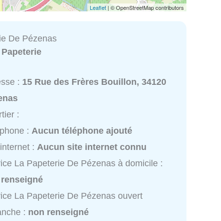
Leaflet
| © OpenStreetMap contributors
ie De Pézenas
:
Papeterie
esse :
15 Rue des Frères Bouillon, 34120
enas
tier :
éphone :
Aucun téléphone ajouté
 internet :
Aucun site internet connu
ice La Papeterie De Pézenas à domicile :
 renseigné
ice La Papeterie De Pézenas ouvert
anche :
non renseigné