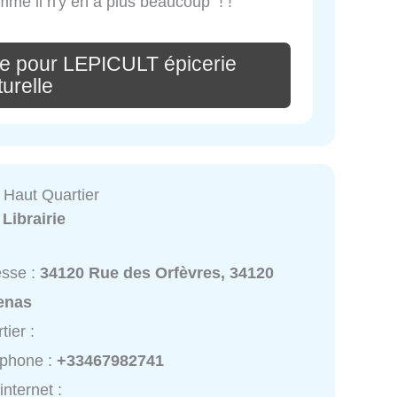
omme il n'y en a plus beaucoup ! !
e pour LEPICULT épicerie
turelle
e Haut Quartier
:
Librairie
esse :
34120 Rue des Orfèvres, 34120
enas
tier :
éphone :
+33467982741
internet :