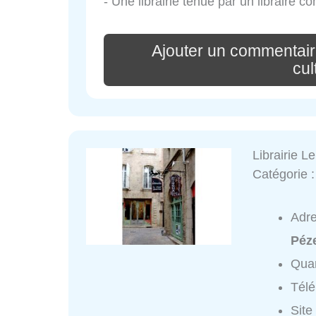
- Une librairie tenue par un libraire c
Ajouter un commentair
cul
Librairie L
Catégorie 
Adr
Péz
Quar
Tél
Site 