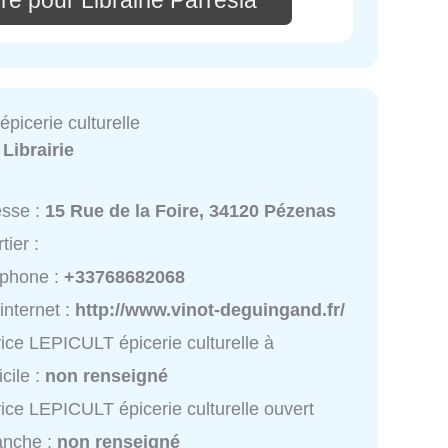
picerie culturelle
:
Librairie
esse :
15 Rue de la Foire, 34120 Pézenas
tier :
éphone :
+33768682068
 internet :
http://www.vinot-deguingand.fr/
ice LEPICULT épicerie culturelle à
cile :
non renseigné
ice LEPICULT épicerie culturelle ouvert
anche :
non renseigné