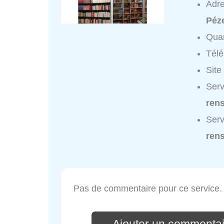
Adr
Péz
Quar
Tél
Site
Serv
ren
Serv
ren
Pas de commentaire pour ce service.
Ajouter un commentair