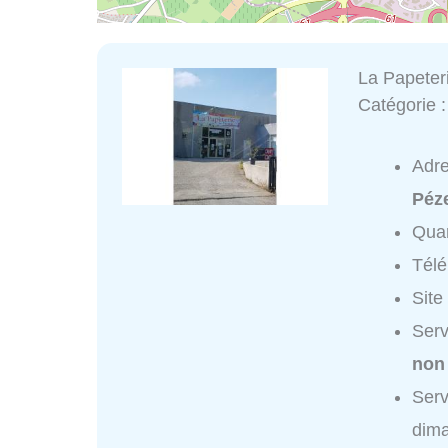
La Papeter
Catégorie 
Adr
Péz
Quar
Tél
Site
Serv
non
Serv
dim