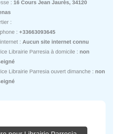
esse :
16 Cours Jean Jaurès, 34120
enas
tier :
éphone :
+33663093645
 internet :
Aucun site internet connu
ice Librairie Parresia à domicile :
non
seigné
ice Librairie Parresia ouvert dimanche :
non
seigné
e pour Librairie Parresia