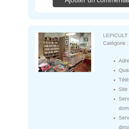
LEPICULT é
Catégorie 
Adr
Quar
Tél
Site
Serv
domi
Serv
dim