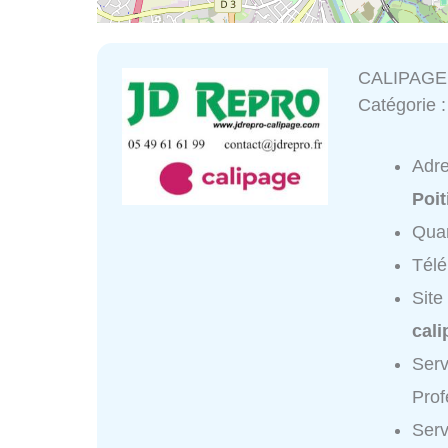
CALIPAGE 
Catégorie 
Adr
Poit
Quar
Tél
Site
cal
Ser
Prof
Ser