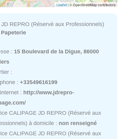
Leaflet
| © OpenStreetMap contributors
JD REPRO (Réservé aux Professionnels)
:
Papeterie
esse :
15 Boulevard de la Digue, 86000
iers
tier :
éphone :
+33549616199
 internet :
http://www.jdrepro-
ipage.com/
vice CALIPAGE JD REPRO (Réservé aux
essionnels) à domicile :
non renseigné
vice CALIPAGE JD REPRO (Réservé aux