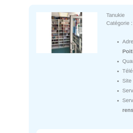
Tanukie
Catégorie 
Adr
Poit
Quar
Tél
Site
Serv
Serv
ren