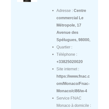
Adresse :
Centre
commercial Le
Métropole, 17
Avenue des
Spélugues, 98000,
Quartier :
Téléphone :
+33825020020
Site internet :
https://www.fnac.c
om/Monaco/Fnac-
Monaco/cl86/w-4
Service FNAC
Monaco à domicile :