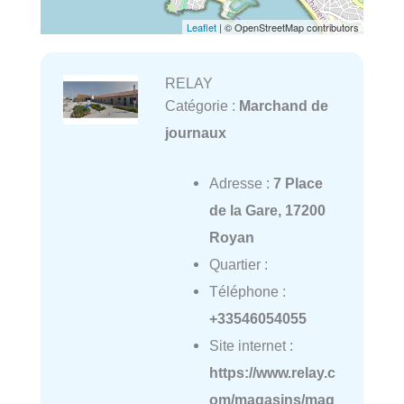
Leaflet
| © OpenStreetMap contributors
RELAY
Catégorie :
Marchand de
journaux
Adresse :
7 Place
de la Gare, 17200
Royan
Quartier :
Téléphone :
+33546054055
Site internet :
https://www.relay.c
om/magasins/mag