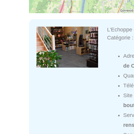
L'Echoppe
Catégorie 
Adr
de C
Quar
Tél
Site
bout
Serv
ren