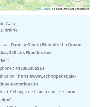
Leaflet
| © OpenStreetMap contributors
 de Gaïa
:
Librairie
esse :
Dans le Centre Bien-être Le Cocon
lea, 340 Les Ripettes Les
tier :
éphone :
+33385306214
 internet :
https://www.echoppedegaia-
ique-esoterique.fr/
ice L'Echoppe de Gaïa à domicile :
non
seigné