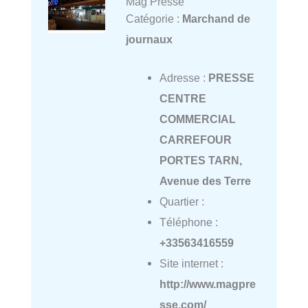
Mag Presse
Catégorie :
Marchand de
journaux
Adresse :
PRESSE
CENTRE
COMMERCIAL
CARREFOUR
PORTES TARN,
Avenue des Terre
Quartier :
Téléphone :
+33563416559
Site internet :
http://www.magpre
sse.com/