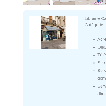
Librairie 
Catégorie 
Adr
Quar
Tél
Site
Serv
domi
Serv
dim