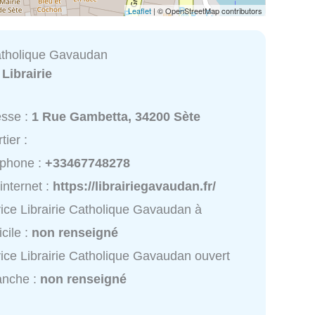
Leaflet
| © OpenStreetMap contributors
Catholique Gavaudan
:
Librairie
esse :
1 Rue Gambetta, 34200 Sète
tier :
éphone :
+33467748278
 internet :
https://librairiegavaudan.fr/
ice Librairie Catholique Gavaudan à
cile :
non renseigné
ice Librairie Catholique Gavaudan ouvert
anche :
non renseigné