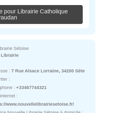
 pour Librairie Catholique
audan
brairie Sétoise
:
Librairie
esse :
7 Rue Alsace Lorraine, 34200 Sète
tier :
éphone :
+33467744321
internet :
s://www.nouvellelibrairiesetoise.fr/
ice Nouvelle Librairie Sétoise à domicile :