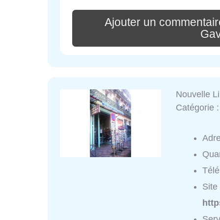
Ajouter un commentaire
Gav
Nouvelle Li
Catégorie 
Adr
Quar
Tél
Site 
http
Serv