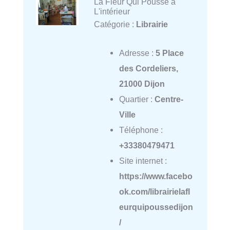
La Fleur Qui Pousse à
L'intérieur
Catégorie :
Librairie
Adresse :
5 Place
des Cordeliers,
21000 Dijon
Quartier :
Centre-
Ville
Téléphone :
+33380479471
Site internet :
https://www.facebo
ok.com/librairielafl
eurquipoussedijon
/