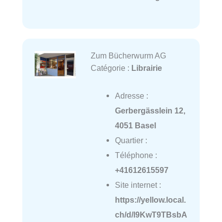
Zum Bücherwurm AG
Catégorie :
Librairie
Adresse :
Gerbergässlein 12,
4051 Basel
Quartier :
Téléphone :
+41612615597
Site internet :
https://yellow.local.
ch/d/l9KwT9TBsbA