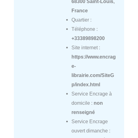
68300 Saint-Louis,
France
Quartier :
Téléphone :
+33389898200
Site internet :
https://www.encrag
e-
librairie.com/SiteG
p/index.html
Service Encrage à
domicile :
non
renseigné
Service Encrage
ouvert dimanche :