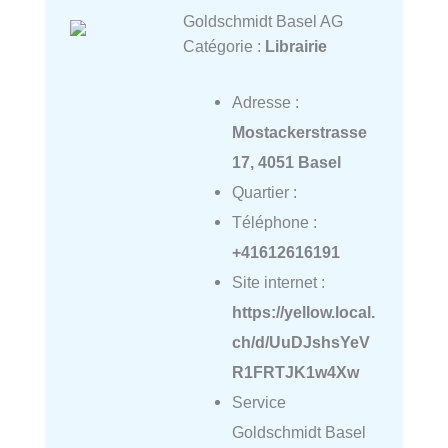
Goldschmidt Basel AG
Catégorie :
Librairie
Adresse :
Mostackerstrasse
17, 4051 Basel
Quartier :
Téléphone :
+41612616191
Site internet :
https://yellow.local.
ch/d/UuDJshsYeV
R1FRTJK1w4Xw
Service
Goldschmidt Basel