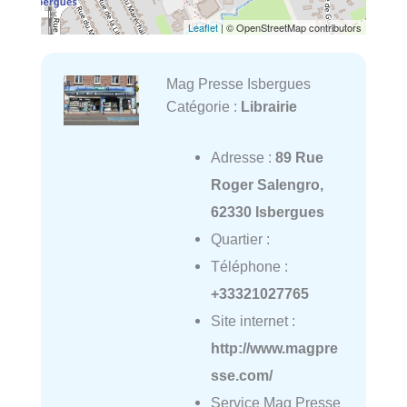
Leaflet
| © OpenStreetMap contributors
Mag Presse Isbergues
Catégorie :
Librairie
Adresse :
89 Rue
Roger Salengro,
62330 Isbergues
Quartier :
Téléphone :
+33321027765
Site internet :
http://www.magpre
sse.com/
Service Mag Presse