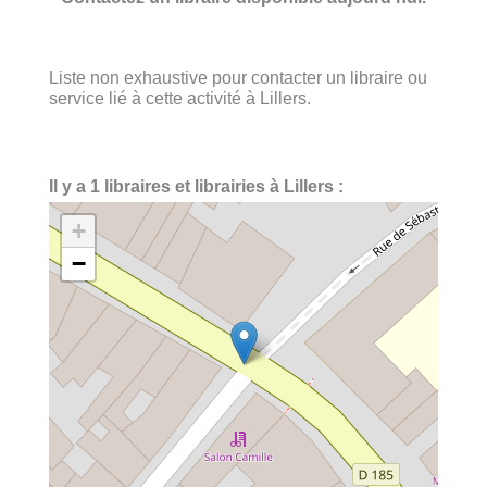
Liste non exhaustive pour contacter un libraire ou
service lié à cette activité à Lillers.
Il y a 1 libraires et librairies à Lillers :
+
−