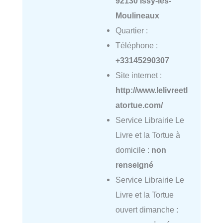
92130 Issy-les-
Moulineaux
Quartier :
Téléphone :
+33145290307
Site internet :
http://www.lelivreetl
atortue.com/
Service Librairie Le
Livre et la Tortue à
domicile :
non
renseigné
Service Librairie Le
Livre et la Tortue
ouvert dimanche :