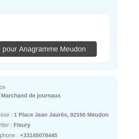
re pour Anagramme Meudon
ce
:
Marchand de journaux
esse :
1 Place Jean Jaurès, 92190 Meudon
tier :
Fleury
éphone :
+33145078445