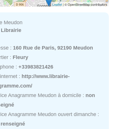
Leaflet
| © OpenStreetMap contributors
e Meudon
:
Librairie
esse :
160 Rue de Paris, 92190 Meudon
tier :
Fleury
éphone :
+33983821426
 internet :
http://www.librairie-
gramme.com/
vice Anagramme Meudon à domicile :
non
seigné
vice Anagramme Meudon ouvert dimanche :
 renseigné