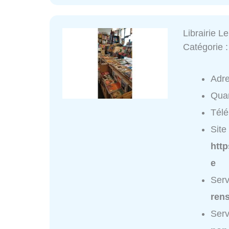
Librairie 
Catégorie 
Adr
Quar
Tél
Site 
http
e
Serv
ren
Serv