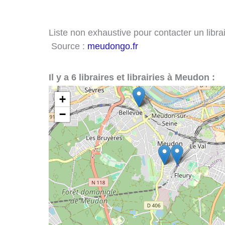
Liste non exhaustive pour contacter un librai
Source :
meudongo.fr
Il y a 6 libraires et librairies à Meudon :
+
−