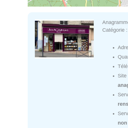
Anagramm
Catégorie 
Adr
Quar
Tél
Site
ana
Ser
ren
Ser
non