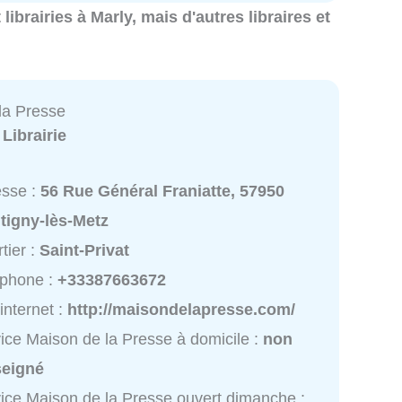
t librairies à Marly, mais d'autres libraires et
la Presse
:
Librairie
esse :
56 Rue Général Franiatte, 57950
tigny-lès-Metz
tier :
Saint-Privat
éphone :
+33387663672
 internet :
http://maisondelapresse.com/
ice Maison de la Presse à domicile :
non
seigné
ice Maison de la Presse ouvert dimanche :