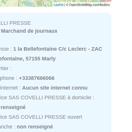
Leaflet
| © OpenStreetMap contributors
LLI PRESSE
:
Marchand de journaux
esse :
1 la Bellefontaine C/c Leclerc - ZAC
efontaine, 57155 Marly
tier :
éphone :
+33387666066
 internet :
Aucun site internet connu
vice SAS COVELLI PRESSE à domicile :
 renseigné
vice SAS COVELLI PRESSE ouvert
anche :
non renseigné