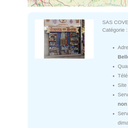
SAS COVE
Catégorie 
Adr
Bell
Quar
Tél
Site
Ser
non
Ser
dim