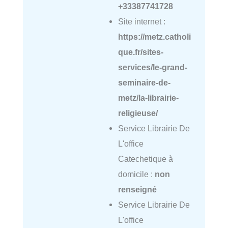
+33387741728
Site internet :
https://metz.catholi
que.fr/sites-
services/le-grand-
seminaire-de-
metz/la-librairie-
religieuse/
Service Librairie De
L'office
Catechetique à
domicile :
non
renseigné
Service Librairie De
L'office