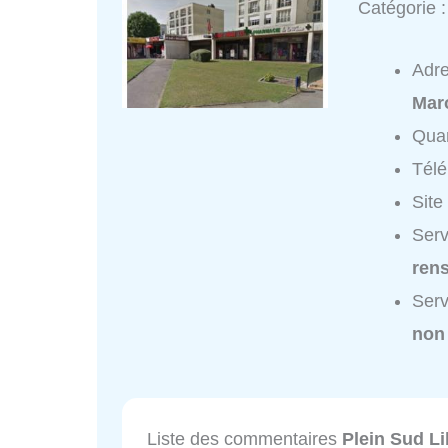
Catégorie 
Adr
Ma
Quar
Tél
Site
Serv
ren
Serv
non
Liste des commentaires
Plein Sud Li