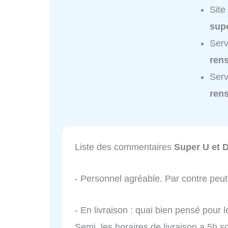
Site
sup
Serv
ren
Serv
ren
Liste des commentaires
Super U et D
- Personnel agréable. Par contre peu
- En livraison : quai bien pensé pour 
Semi, les horaires de livraison a 5h so