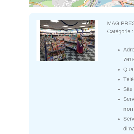
MAG PRE
Catégorie 
Adr
761
Quar
Tél
Site
Ser
non
Ser
dim