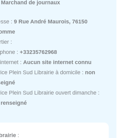
:
Marchand de journaux
esse :
9 Rue André Maurois, 76150
romme
tier :
éphone :
+33235762968
 internet :
Aucun site internet connu
ice Plein Sud Librairie à domicile :
non
seigné
ice Plein Sud Librairie ouvert dimanche :
 renseigné
brairie
: