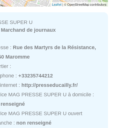
Leaflet
| © OpenStreetMap contributors
SSE SUPER U
:
Marchand de journaux
esse :
Rue des Martyrs de la Résistance,
50 Maromme
tier :
éphone :
+33235744212
 internet :
http://presseducailly.fr/
vice MAG PRESSE SUPER U à domicile :
 renseigné
vice MAG PRESSE SUPER U ouvert
anche :
non renseigné