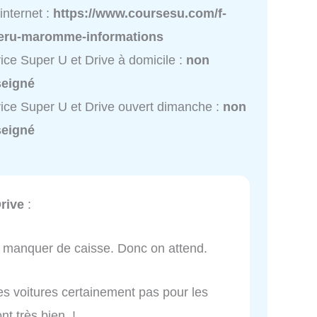
 internet :
https://www.coursesu.com/f-
eru-maromme-informations
ice Super U et Drive à domicile :
non
seigné
ice Super U et Drive ouvert dimanche :
non
seigné
rive
:
t manquer de caisse. Donc on attend.
les voitures certainement pas pour les
nt très bien !