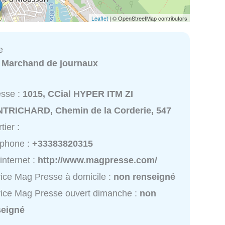
Leaflet
| © OpenStreetMap contributors
e
:
Marchand de journaux
esse :
1015, CCial HYPER ITM ZI
TRICHARD, Chemin de la Corderie, 547
tier :
éphone :
+33383820315
 internet :
http://www.magpresse.com/
ice Mag Presse à domicile :
non renseigné
ice Mag Presse ouvert dimanche :
non
seigné