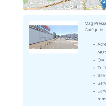
Mag Press
Catégorie 
Adr
MON
Quar
Tél
Site
Serv
Serv
ren