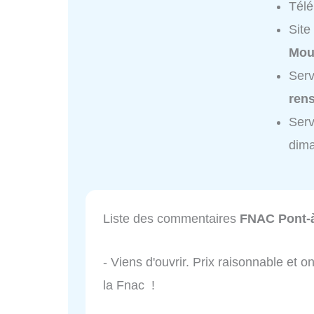
Tél
Site
Mou
Serv
ren
Ser
dim
Liste des commentaires
FNAC Pont-
- Viens d'ouvrir. Prix raisonnable et o
la Fnac !