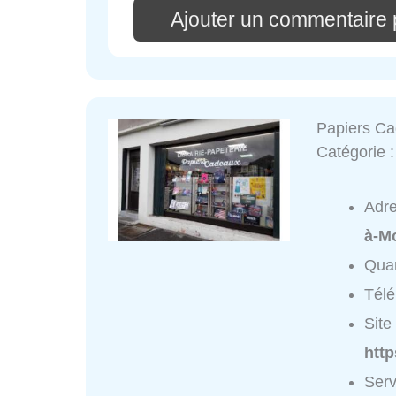
Ajouter un commentaire
Papiers C
Catégorie 
Adr
à-M
Quar
Tél
Site 
htt
Serv