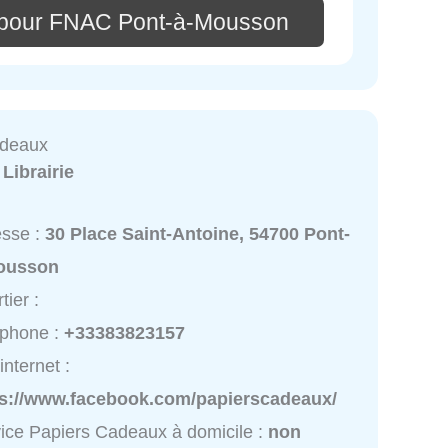
 pour FNAC Pont-à-Mousson
adeaux
:
Librairie
esse :
30 Place Saint-Antoine, 54700 Pont-
ousson
tier :
éphone :
+33383823157
internet :
ps://www.facebook.com/papierscadeaux/
ice Papiers Cadeaux à domicile :
non