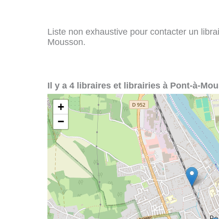
Liste non exhaustive pour contacter un librair
Mousson.
Il y a 4 libraires et librairies à Pont-à-Mo
+
−