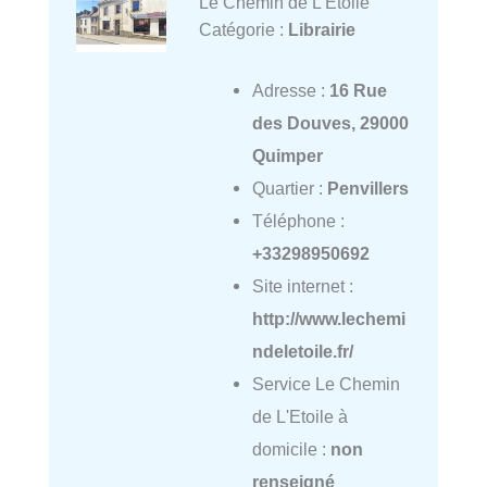
Le Chemin de L'Etoile
Catégorie :
Librairie
Adresse :
16 Rue
des Douves, 29000
Quimper
Quartier :
Penvillers
Téléphone :
+33298950692
Site internet :
http://www.lechemi
ndeletoile.fr/
Service Le Chemin
de L'Etoile à
domicile :
non
renseigné