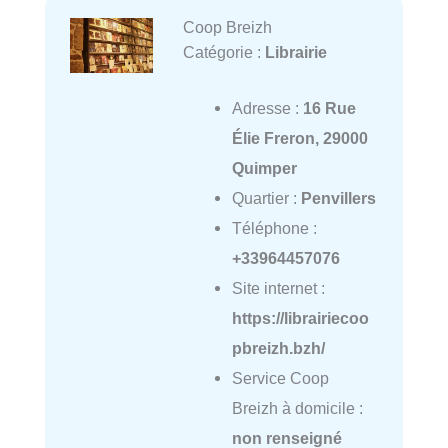
Coop Breizh
Catégorie :
Librairie
Adresse :
16 Rue
Élie Freron, 29000
Quimper
Quartier :
Penvillers
Téléphone :
+33964457076
Site internet :
https://librairiecoo
pbreizh.bzh/
Service Coop
Breizh à domicile :
non renseigné