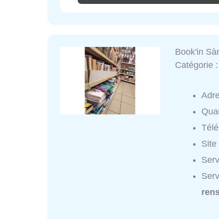
Book'in Sàr
Catégorie 
Adr
Quar
Tél
Site
Serv
Serv
ren