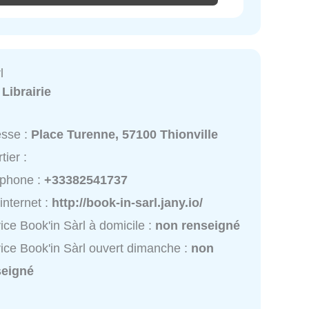
l
:
Librairie
esse :
Place Turenne, 57100 Thionville
tier :
éphone :
+33382541737
 internet :
http://book-in-sarl.jany.io/
ice Book'in Sàrl à domicile :
non renseigné
ice Book'in Sàrl ouvert dimanche :
non
seigné