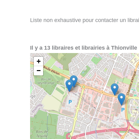
Liste non exhaustive pour contacter un librair
Il y a 13 libraires et librairies à Thionville 
+
−