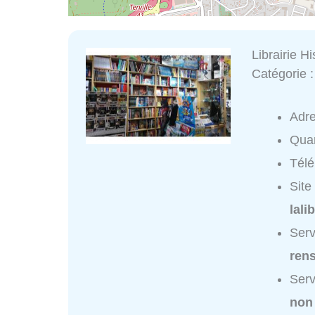
Librairie H
Catégorie 
Adr
Quar
Tél
Site
lali
Serv
ren
Serv
non