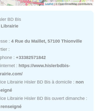
Leaflet
| © OpenStreetMap contributors
isler BD Bis
:
Librairie
esse :
4 Rue du Maillet, 57100 Thionville
tier :
éphone :
+33382571842
 internet :
https://www.hislerbdbis-
brairie.com/
ice Librairie Hisler BD Bis à domicile :
non
seigné
ice Librairie Hisler BD Bis ouvert dimanche :
 renseigné